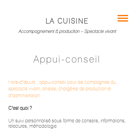
LA CUISINE
Cuisine
Accompagnement & production – Spectacle vivant
Production
Appui-
Appui-conseil
conseil
Prestation
Hors-d’œuvre : appui-conseil pour les compagnies du
administrative
spectacle vivant, artistes, chargé⸱es de production et
d’administration.
Contact
C’est quoi ?
Un suivi personnalisé sous forme de conseils, informations,
relectures, méthodologie.