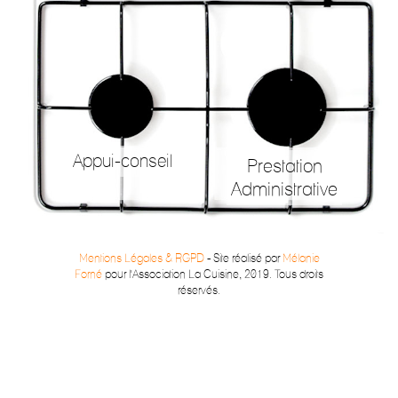
Appui-conseil
Prestation
Administrative
Mentions Légales & RGPD
- Site réalisé par
Mélanie
Forné
pour l'Association La Cuisine, 2019. Tous droits
réservés.