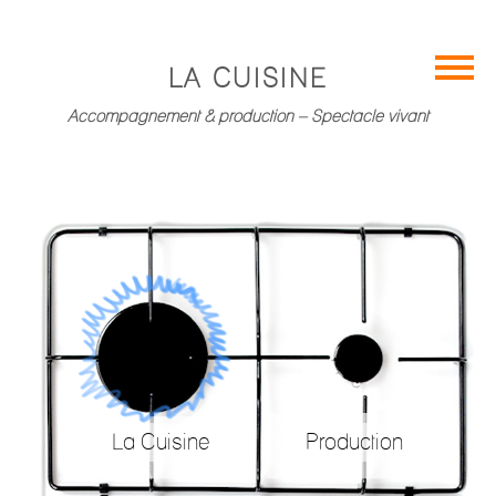
LA CUISINE
Cuisine
Accompagnement & production – Spectacle vivant
Production
Appui-
conseil
Prestation
administrative
Contact
La Cuisine
Production